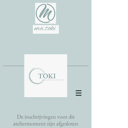
De inschrijvingen voor dit
ateliermoment zijn afgesloten