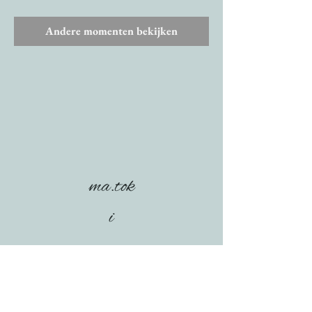
Andere momenten bekijken
ma.tok
i
Dorpsplaats 18+ - 8421 Vlissegem (De Haan)