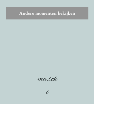
Andere momenten bekijken
ma.tok
i
Dorpsplaats 18+ - 8421 Vlissegem (De Haan)