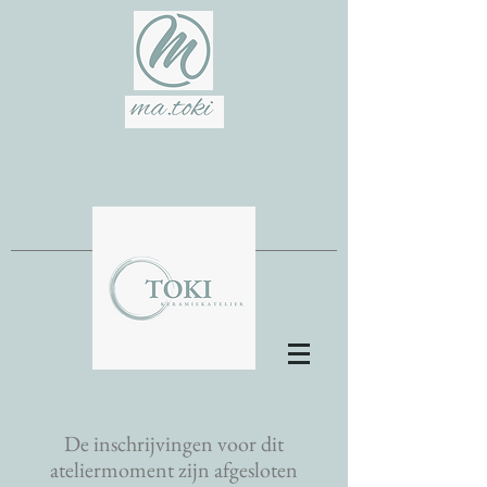
De inschrijvingen voor dit
ateliermoment zijn afgesloten