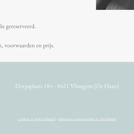
lie
gereserveerd.
n, voorwaarden en prijs.
Dorpsplaats 18+ - 8421 Vlissegem (De Haan)
cookies & privacybeleid
-
algemene voorwaarden & disclaimer