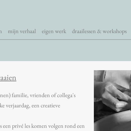
m
mijn verhaal
eigen werk
draailessen & workshops
aaien
nen) familie, vrienden of collega's
e verjaardag, een creatieve
rs een privé les komen volgen rond een